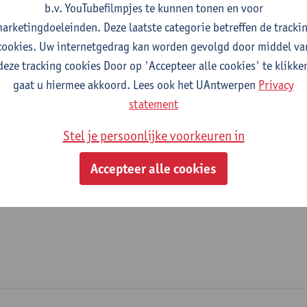
b.v. YouTubefilmpjes te kunnen tonen en voor
fdeling
arketingdoeleinden. Deze laatste categorie betreffen de tracki
cookies. Uw internetgedrag kan worden gevolgd door middel va
Faculteit Rechten - algemeen
deze tracking cookies Door op 'Accepteer alle cookies' te klikke
gaat u hiermee akkoord. Lees ook het UAntwerpen
Privacy
tatuut & functies
statement
ijzonder academisch personeel
Stel je persoonlijke voorkeuren in
academisch medewerker postdoc
Accepteer alle cookies