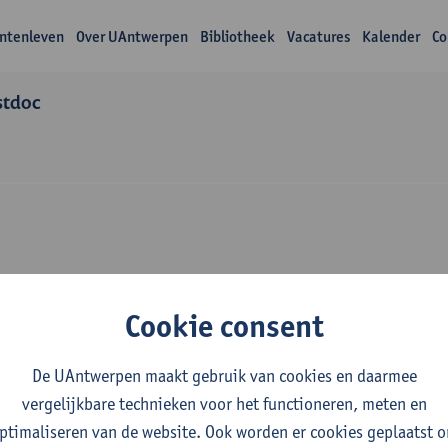
ntenleven
Over UAntwerpen
Bibliotheek
Vacatures
Kalender
Co
stdoc
Over Timo Istace
Cookie consent
De UAntwerpen maakt gebruik van cookies en daarmee
vergelijkbare technieken voor het functioneren, meten en
ptimaliseren van de website. Ook worden er cookies geplaatst 