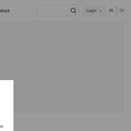
Login
ntact
NL
EN
zoek
om