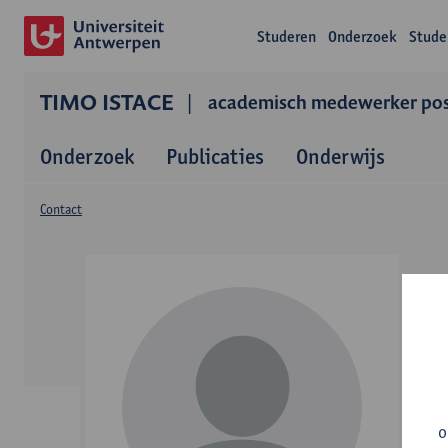
Studeren
Onderzoek
Stude
TIMO ISTACE
academisch medewerker po
Onderzoek
Publicaties
Onderwijs
Contact
o