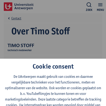
ZOEK
MENU
Contact
Over Timo Stoff
TIMO STOFF
technisch medewerker
Cookie consent
De UAntwerpen maakt gebruik van cookies en daarmee
vergelijkbare technieken voor het functioneren, meten en
optimaliseren van de website. Ook worden er cookies geplaatst om
Contact
b.v. YouTubefilmpjes te kunnen tonen en voor
marketingdoeleinden. Deze laatste categorie betreffen de tracking
Campus Drie Eiken
cookies. Uw internetgedrag kan worden gevolgd door middel van