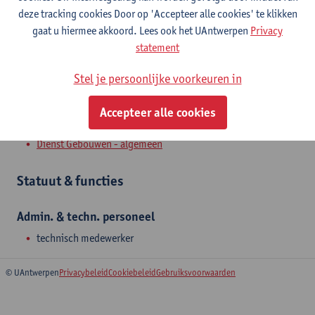
Toon e-mailadres
deze tracking cookies Door op 'Accepteer alle cookies' te klikken
gaat u hiermee akkoord. Lees ook het UAntwerpen
Privacy
Universiteitsplein 1
statement
2610 Wilrijk, BEL
Stel je persoonlijke voorkeuren in
Accepteer alle cookies
Afdeling
Dienst Gebouwen - algemeen
Statuut & functies
Admin. & techn. personeel
technisch medewerker
© UAntwerpen
Privacybeleid
Cookiebeleid
Gebruiksvoorwaarden