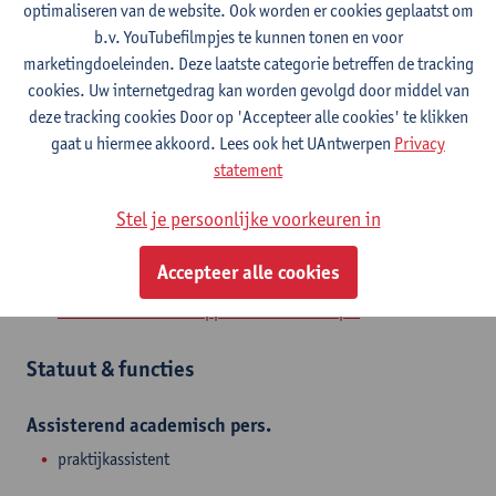
Contact
optimaliseren van de website. Ook worden er cookies geplaatst om
b.v. YouTubefilmpjes te kunnen tonen en voor
Campus Drie Eiken
marketingdoeleinden. Deze laatste categorie betreffen de tracking
cookies. Uw internetgedrag kan worden gevolgd door middel van
Toon e-mailadres
deze tracking cookies Door op 'Accepteer alle cookies' te klikken
Universiteitsplein 1
gaat u hiermee akkoord. Lees ook het UAntwerpen
Privacy
2610 Wilrijk, BEL
statement
Stel je persoonlijke voorkeuren in
Accepteer alle cookies
Afdeling
Revalidatiewetenschappen en Kinesitherapie
Statuut & functies
Assisterend academisch pers.
praktijkassistent