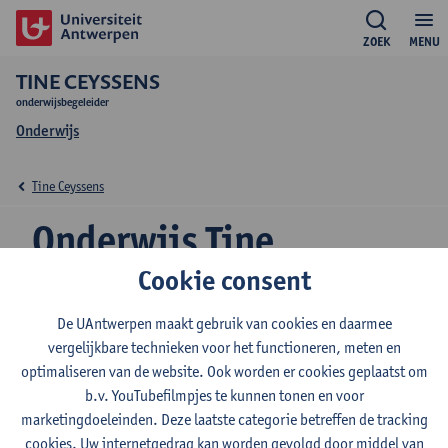
ZOEK
MENU
TINE CEYSSENS
onderwijsbegeleider
Onderwijs
Tine Ceyssens
Onderwijs Tine
Ceyssens
Cookie consent
De UAntwerpen maakt gebruik van cookies en daarmee
vergelijkbare technieken voor het functioneren, meten en
optimaliseren van de website. Ook worden er cookies geplaatst om
2026-2027
2025-2026
2024-2025
b.v. YouTubefilmpjes te kunnen tonen en voor
marketingdoeleinden. Deze laatste categorie betreffen de tracking
cookies. Uw internetgedrag kan worden gevolgd door middel van