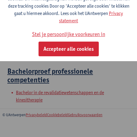
Sport en beweging 1
deze tracking cookies Door op 'Accepteer alle cookies' te klikken
Bachelor in de revalidatiewetenschappen en de
gaat u hiermee akkoord. Lees ook het UAntwerpen
Privacy
kinesitherapie
statement
Stel je persoonlijke voorkeuren in
Sport en beweging 2
Bachelor in de revalidatiewetenschappen en de
Accepteer alle cookies
kinesitherapie
Bachelorproef professionele
competenties
Bachelor in de revalidatiewetenschappen en de
kinesitherapie
© UAntwerpen
Privacybeleid
Cookiebeleid
Gebruiksvoorwaarden