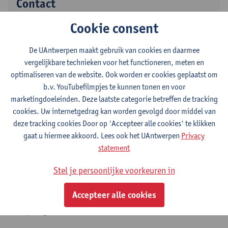
Contact
Cookie consent
Stadscampus
Toon e-mailadres
De UAntwerpen maakt gebruik van cookies en daarmee
vergelijkbare technieken voor het functioneren, meten en
Mutsaardstraat 31
optimaliseren van de website. Ook worden er cookies geplaatst om
2000 Antwerpen, BEL
b.v. YouTubefilmpjes te kunnen tonen en voor
marketingdoeleinden. Deze laatste categorie betreffen de tracking
cookies. Uw internetgedrag kan worden gevolgd door middel van
deze tracking cookies Door op 'Accepteer alle cookies' te klikken
Afdeling
gaat u hiermee akkoord. Lees ook het UAntwerpen
Privacy
Architectuur
statement
Statuut & functies
Stel je persoonlijke voorkeuren in
Accepteer alle cookies
Assisterend academisch pers.
praktijkassistent