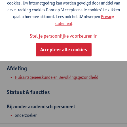
cookies. Uw internetgedrag kan worden gevolgd door middel van
Contact
deze tracking cookies Door op 'Accepteer alle cookies' te klikken
gaat u hiermee akkoord. Lees ook het UAntwerpen
Privacy
Toon e-mailadres
statement
Doornstraat 331
Stel je persoonlijke voorkeuren in
2610 Wilrijk, BEL
Accepteer alle cookies
Afdeling
Huisartsgeneeskunde en Bevolkingsgezondheid
Statuut & functies
Bijzonder academisch personeel
onderzoeker