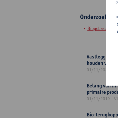
o
Onderzoeksgr
m
Biogebaseerde 
Vastleggen van
houden van vi
01/11/2025 - 3
Belang van mi
primaire produ
01/11/2019 - 3
Bio-terugkopp