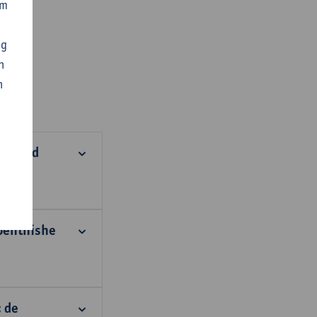
om
ng
n
n
n stand
benthishe
 de