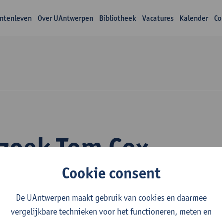
ntenleven
Over UAntwerpen
Bibliotheek
Vacatures
Kalender
Co
zoek Tom Cox
Cookie consent
De UAntwerpen maakt gebruik van cookies en daarmee
vergelijkbare technieken voor het functioneren, meten en