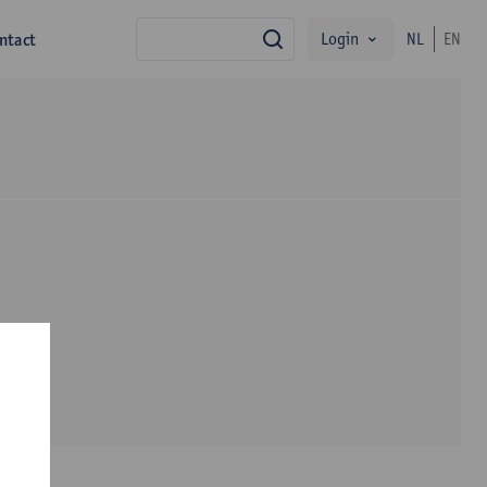
Login
ntact
NL
EN
zoek