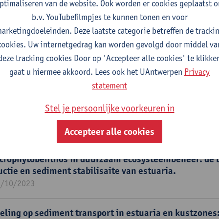
ptimaliseren van de website. Ook worden er cookies geplaatst 
b.v. YouTubefilmpjes te kunnen tonen en voor
oep
arketingdoeleinden. Deze laatste categorie betreffen de tracki
cookies. Uw internetgedrag kan worden gevolgd door middel va
duurzaamheidsengineering (SUSTAIN)
deze tracking cookies Door op 'Accepteer alle cookies' te klikke
gaat u hiermee akkoord. Lees ook het UAntwerpen
Privacy
statement
 de evolutie van zwevende deeltjes in estuaria: het i
Stel je persoonlijke voorkeuren in
tale ecosystemen.
1/10/2029
Accepteer alle cookies
crophytobenthos in duurzaam ecosysteembeheer: de 
ctie en sediment stabilisaite van estuaria.
1/10/2023
eling op sediment transport in estuaria en kustzones: