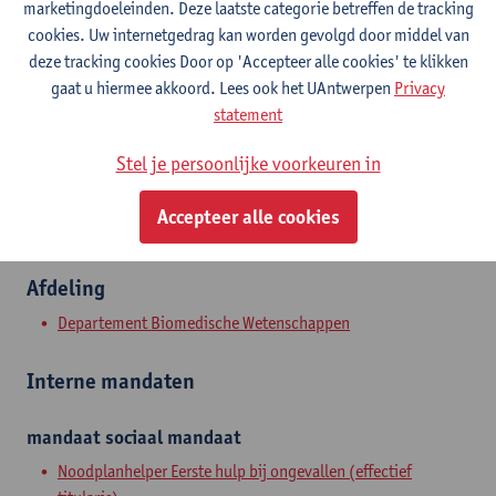
marketingdoeleinden. Deze laatste categorie betreffen de tracking
cookies. Uw internetgedrag kan worden gevolgd door middel van
Campus Drie Eiken
deze tracking cookies Door op 'Accepteer alle cookies' te klikken
Toon e-mailadres
gaat u hiermee akkoord. Lees ook het UAntwerpen
Privacy
Tel.
+3232651669
statement
Universiteitsplein 1
Stel je persoonlijke voorkeuren in
2610 Wilrijk, BEL
Accepteer alle cookies
Afdeling
Departement Biomedische Wetenschappen
Interne mandaten
mandaat
sociaal mandaat
Noodplanhelper Eerste hulp bij ongevallen (effectief