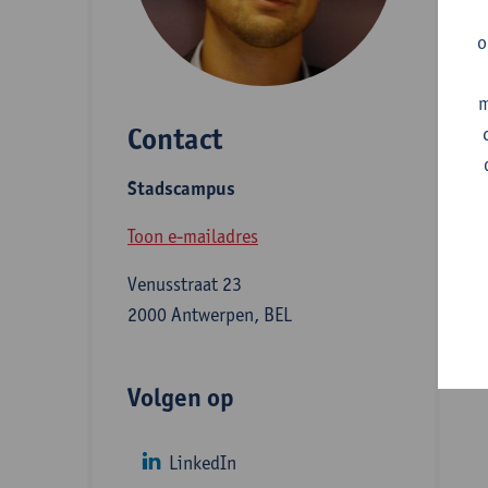
A
o
m
Contact
S
Stadscampus
B
Toon e-mailadres
Venusstraat 23
I
2000 Antwerpen, BEL
e
Volgen op
LinkedIn