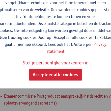
vergelijkbare technieken voor het functioneren, meten en
fdeling
ptimaliseren van de website. Ook worden er cookies geplaatst 
b.v. YouTubefilmpjes te kunnen tonen en voor
Faculteit Rechten - algemeen
arketingdoeleinden. Deze laatste categorie betreffen de tracki
cookies. Uw internetgedrag kan worden gevolgd door middel va
tatuut & functies
deze tracking cookies Door op 'Accepteer alle cookies' te klikke
gaat u hiermee akkoord. Lees ook het UAntwerpen
Privacy
ijzonder academisch personeel
statement
gastprofessor externe fondsen
Stel je persoonlijke voorkeuren in
nterne mandaten
Accepteer alle cookies
xpertenorgaan
expertenmandaat
Examencommissie Postgraduaat aansprakelijkheidsrecht en v
(plaatsvervangend secretaris)