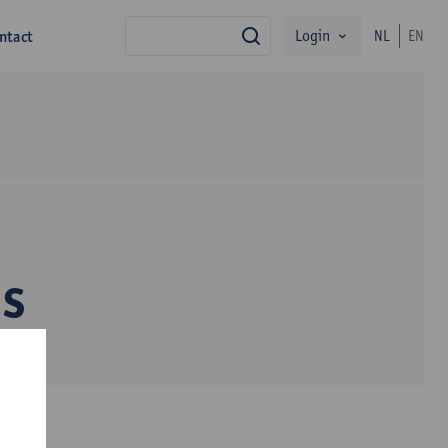
Login
ntact
NL
EN
zoek
ns