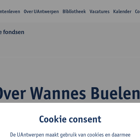
ntenleven
Over UAntwerpen
Bibliotheek
Vacatures
Kalender
Co
e fondsen
Over Wannes Buele
Cookie consent
De UAntwerpen maakt gebruik van cookies en daarmee