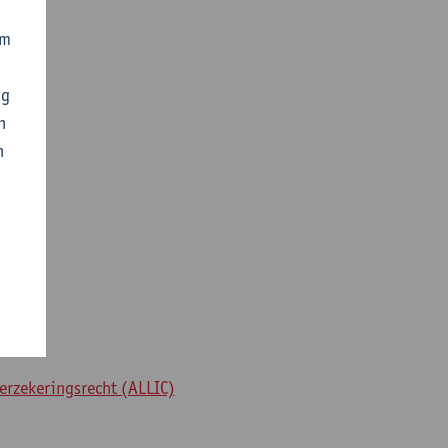
om
ng
n
n
erzekeringsrecht (ALLIC)