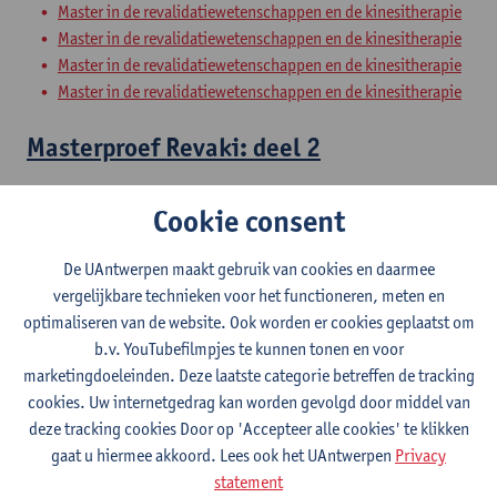
Master in de revalidatiewetenschappen en de kinesitherapie
Master in de revalidatiewetenschappen en de kinesitherapie
Master in de revalidatiewetenschappen en de kinesitherapie
Master in de revalidatiewetenschappen en de kinesitherapie
Masterproef Revaki: deel 2
Master in de revalidatiewetenschappen en de kinesitherapie
Cookie consent
Master in de revalidatiewetenschappen en de kinesitherapie
Master in de revalidatiewetenschappen en de kinesitherapie
De UAntwerpen maakt gebruik van cookies en daarmee
Master in de revalidatiewetenschappen en de kinesitherapie
vergelijkbare technieken voor het functioneren, meten en
optimaliseren van de website. Ook worden er cookies geplaatst om
Clinical Internships
b.v. YouTubefilmpjes te kunnen tonen en voor
marketingdoeleinden. Deze laatste categorie betreffen de tracking
Master of Rehabilitation Sciences and Physiotherapy:
cookies. Uw internetgedrag kan worden gevolgd door middel van
internal conditions
deze tracking cookies Door op 'Accepteer alle cookies' te klikken
Master of Rehabilitation Sciences and Physiotherapy:
gaat u hiermee akkoord. Lees ook het UAntwerpen
Privacy
neurological conditions
statement