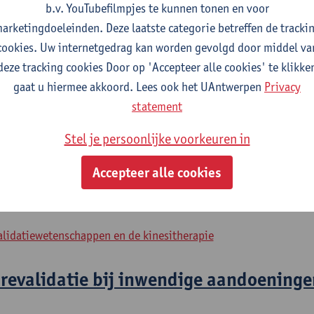
alidatiewetenschappen en de kinesitherapie
b.v. YouTubefilmpjes te kunnen tonen en voor
alidatiewetenschappen en de kinesitherapie
arketingdoeleinden. Deze laatste categorie betreffen de tracki
cookies. Uw internetgedrag kan worden gevolgd door middel va
ernships
deze tracking cookies Door op 'Accepteer alle cookies' te klikke
gaat u hiermee akkoord. Lees ook het UAntwerpen
Privacy
statement
litation Sciences and Physiotherapy: internal conditions
litation Sciences and Physiotherapy: neurological conditions
Stel je persoonlijke voorkeuren in
uloskeletale revalidatiewetenschappen
Accepteer alle cookies
pie
alidatiewetenschappen en de kinesitherapie
 revalidatie bij inwendige aandoeninge