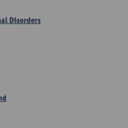
nal Disorders
nd