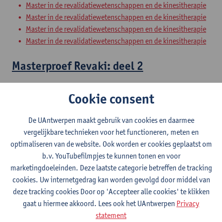
Master in de revalidatiewetenschappen en de kinesitherapie
Master in de revalidatiewetenschappen en de kinesitherapie
Master in de revalidatiewetenschappen en de kinesitherapie
Master in de revalidatiewetenschappen en de kinesitherapie
Masterproef Revaki: deel 2
Master in de revalidatiewetenschappen en de kinesitherapie
Cookie consent
Master in de revalidatiewetenschappen en de kinesitherapie
Master in de revalidatiewetenschappen en de kinesitherapie
De UAntwerpen maakt gebruik van cookies en daarmee
Master in de revalidatiewetenschappen en de kinesitherapie
vergelijkbare technieken voor het functioneren, meten en
optimaliseren van de website. Ook worden er cookies geplaatst om
Clinical Internships
b.v. YouTubefilmpjes te kunnen tonen en voor
marketingdoeleinden. Deze laatste categorie betreffen de tracking
Master of Rehabilitation Sciences and Physiotherapy:
cookies. Uw internetgedrag kan worden gevolgd door middel van
internal conditions
deze tracking cookies Door op 'Accepteer alle cookies' te klikken
Master of Rehabilitation Sciences and Physiotherapy:
gaat u hiermee akkoord. Lees ook het UAntwerpen
Privacy
neurological conditions
statement