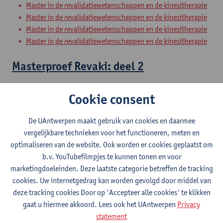
Master in de revalidatiewetenschappen en de kinesitherapie
Master in de revalidatiewetenschappen en de kinesitherapie
Master in de revalidatiewetenschappen en de kinesitherapie
Master in de revalidatiewetenschappen en de kinesitherapie
Masterproef Revaki: deel 2
Master in de revalidatiewetenschappen en de kinesitherapie
Cookie consent
Master in de revalidatiewetenschappen en de kinesitherapie
Master in de revalidatiewetenschappen en de kinesitherapie
De UAntwerpen maakt gebruik van cookies en daarmee
Master in de revalidatiewetenschappen en de kinesitherapie
vergelijkbare technieken voor het functioneren, meten en
optimaliseren van de website. Ook worden er cookies geplaatst om
Clinical Internships
b.v. YouTubefilmpjes te kunnen tonen en voor
marketingdoeleinden. Deze laatste categorie betreffen de tracking
Master of Rehabilitation Sciences and Physiotherapy:
cookies. Uw internetgedrag kan worden gevolgd door middel van
internal conditions
deze tracking cookies Door op 'Accepteer alle cookies' te klikken
Master of Rehabilitation Sciences and Physiotherapy:
gaat u hiermee akkoord. Lees ook het UAntwerpen
Privacy
neurological conditions
statement