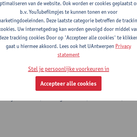
ptimaliseren van de website. Ook worden er cookies geplaatst 
b.v. YouTubefilmpjes te kunnen tonen en voor
 of pseudogauge fields in graphene
arketingdoeleinden. Deze laatste categorie betreffen de tracki
cookies. Uw internetgedrag kan worden gevolgd door middel va
ters - ISSN 0031-9007-134:4 (2025) p. 1-8
deze tracking cookies Door op 'Accepteer alle cookies' te klikke
,
Robin Smeyers
,
Wilson Nieto Luna
, E.J. Mele,
Lucian Covaci
gaat u hiermee akkoord. Lees ook het UAntwerpen
Privacy
statement
Stel je persoonlijke voorkeuren in
g of iron-based ferromagnetic nanoclusters encapsula
on nanotubes
Accepteer alle cookies
N 2667-0569-19 (2025) p. 1-6
Johnny Chimborazo, Hidetsugu Shiozawa, Thomas Pichler, Paola 