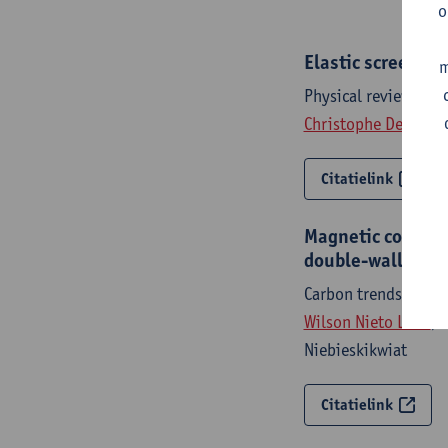
o
Elastic screening
m
Physical review let
Christophe De Beule
Citatielink
Magnetic couplin
double-wall carb
Carbon trends - ISS
Wilson Nieto Luna
, 
Niebieskikwiat
Citatielink