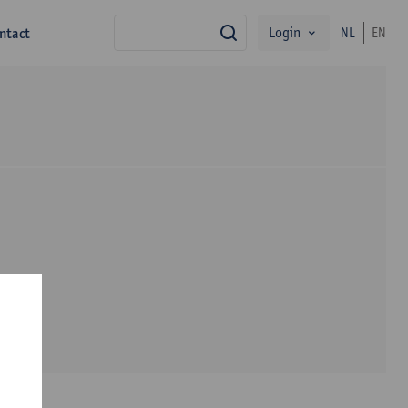
Login
ntact
NL
EN
zoek