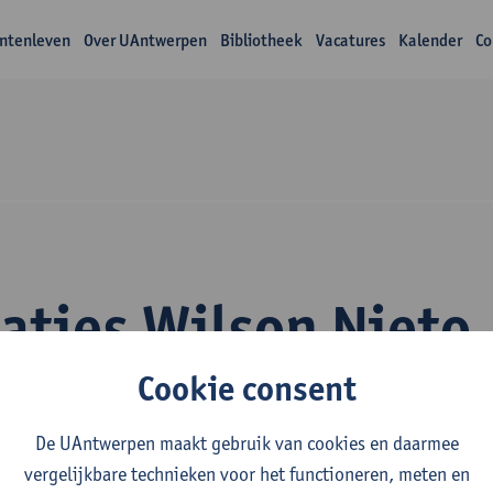
ntenleven
Over UAntwerpen
Bibliotheek
Vacatures
Kalender
Co
aties Wilson Nieto
Cookie consent
De UAntwerpen maakt gebruik van cookies en daarmee
vergelijkbare technieken voor het functioneren, meten en