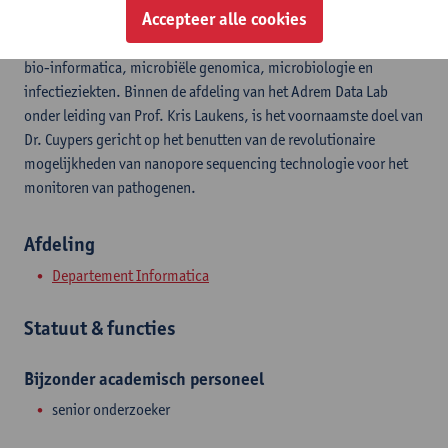
Accepteer alle cookies
Wim Cuypers is een postdoctoraal onderzoeker bij het Adrem
Data Lab aan de Universiteit Antwerpen, en is gefascineerd door
bio-informatica, microbiële genomica, microbiologie en
infectieziekten. Binnen de afdeling van het Adrem Data Lab
onder leiding van Prof. Kris Laukens, is het voornaamste doel van
Dr. Cuypers gericht op het benutten van de revolutionaire
mogelijkheden van nanopore sequencing technologie voor het
monitoren van pathogenen.
Afdeling
Departement Informatica
Statuut & functies
Bijzonder academisch personeel
senior onderzoeker