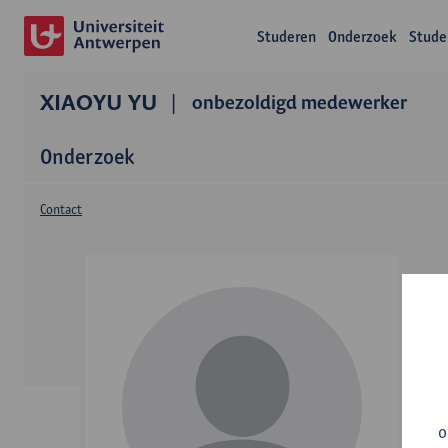
Studeren
Onderzoek
Stude
XIAOYU YU
onbezoldigd medewerker
Onderzoek
Contact
o