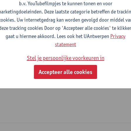
b.v. YouTubefilmpjes te kunnen tonen en voor
fdeling
arketingdoeleinden. Deze laatste categorie betreffen de tracki
cookies. Uw internetgedrag kan worden gevolgd door middel va
Departement Fysica
deze tracking cookies Door op 'Accepteer alle cookies' te klikke
gaat u hiermee akkoord. Lees ook het UAntwerpen
Privacy
tatuut & functies
statement
ijzonder academisch personeel
Stel je persoonlijke voorkeuren in
onbezoldigd medewerker
Accepteer alle cookies