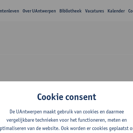
ntenleven
Over UAntwerpen
Bibliotheek
Vacatures
Kalender
Co
Over Xiaoyu Yu
Cookie consent
De UAntwerpen maakt gebruik van cookies en daarmee
vergelijkbare technieken voor het functioneren, meten en
ptimaliseren van de website. Ook worden er cookies geplaatst 