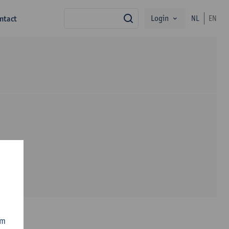
Login
ntact
NL
EN
zoek
om