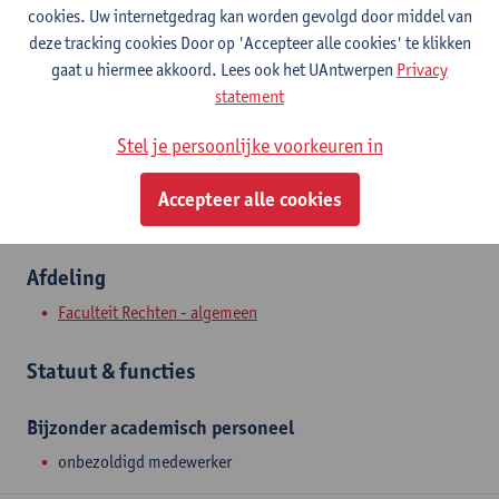
Contact
cookies. Uw internetgedrag kan worden gevolgd door middel van
deze tracking cookies Door op 'Accepteer alle cookies' te klikken
Stadscampus
gaat u hiermee akkoord. Lees ook het UAntwerpen
Privacy
statement
Toon e-mailadres
Venusstraat 23
Stel je persoonlijke voorkeuren in
2000 Antwerpen, BEL
Accepteer alle cookies
Afdeling
Faculteit Rechten - algemeen
Statuut & functies
Bijzonder academisch personeel
onbezoldigd medewerker