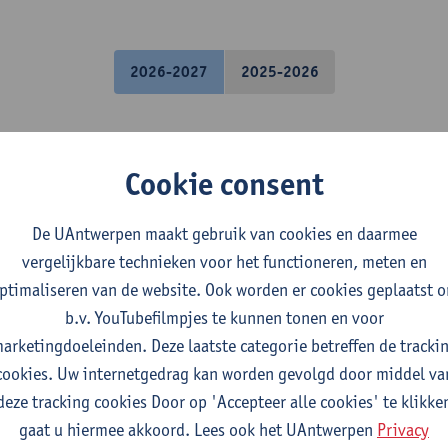
2026-2027
2025-2026
vaardigheden I
Cookie consent
onservatie-restauratie
De UAntwerpen maakt gebruik van cookies en daarmee
vaardigheden II
vergelijkbare technieken voor het functioneren, meten en
ptimaliseren van de website. Ook worden er cookies geplaatst 
b.v. YouTubefilmpjes te kunnen tonen en voor
onservatie-restauratie
arketingdoeleinden. Deze laatste categorie betreffen de tracki
cookies. Uw internetgedrag kan worden gevolgd door middel va
 Onderzoek en Behandeling I
deze tracking cookies Door op 'Accepteer alle cookies' te klikke
gaat u hiermee akkoord. Lees ook het UAntwerpen
Privacy
onservatie-restauratie