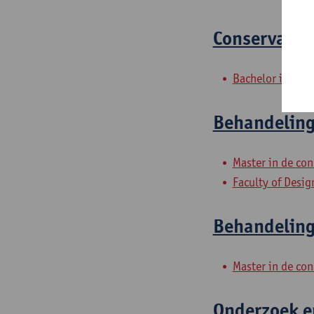
Conservatie
Bachelor in de c
Behandeling
Master in de con
Faculty of Desig
Behandeling
Master in de con
Onderzoek en