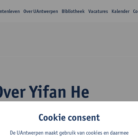
ntenleven
Over UAntwerpen
Bibliotheek
Vacatures
Kalender
Co
Over Yifan He
Cookie consent
De UAntwerpen maakt gebruik van cookies en daarmee