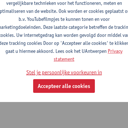
vergelijkbare technieken voor het functioneren, meten en
fdeling
ptimaliseren van de website. Ook worden er cookies geplaatst 
b.v. YouTubefilmpjes te kunnen tonen en voor
Departement Engineering Management
arketingdoeleinden. Deze laatste categorie betreffen de tracki
cookies. Uw internetgedrag kan worden gevolgd door middel va
tatuut & functies
deze tracking cookies Door op 'Accepteer alle cookies' te klikke
gaat u hiermee akkoord. Lees ook het UAntwerpen
Privacy
ssisterend academisch pers.
statement
mandaatassistent
Stel je persoonlijke voorkeuren in
Accepteer alle cookies