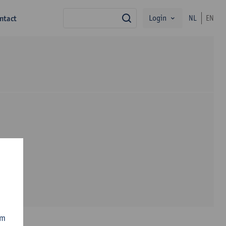
Login
ntact
NL
EN
zoek
om