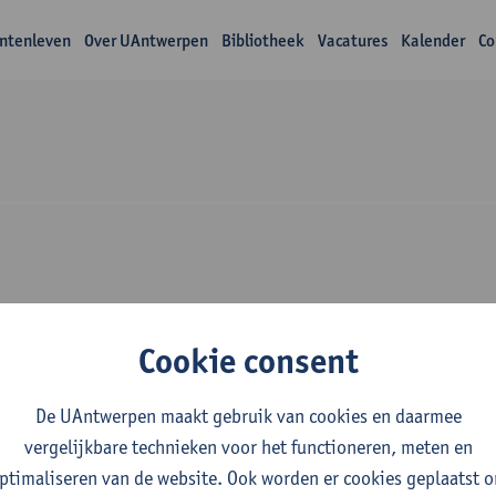
ntenleven
Over UAntwerpen
Bibliotheek
Vacatures
Kalender
Co
zoek Yu Zhang
Cookie consent
De UAntwerpen maakt gebruik van cookies en daarmee
vergelijkbare technieken voor het functioneren, meten en
ptimaliseren van de website. Ook worden er cookies geplaatst 