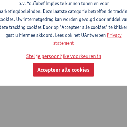
b.v. YouTubefilmpjes te kunnen tonen en voor
arketingdoeleinden. Deze laatste categorie betreffen de tracki
oep
cookies. Uw internetgedrag kan worden gevolgd door middel va
deze tracking cookies Door op 'Accepteer alle cookies' te klikke
trochemie & Katalyse (ELCAT)
gaat u hiermee akkoord. Lees ook het UAntwerpen
Privacy
statement
Stel je persoonlijke voorkeuren in
Accepteer alle cookies