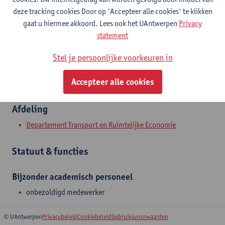
Stadscampus
deze tracking cookies Door op 'Accepteer alle cookies' te klikken
gaat u hiermee akkoord. Lees ook het UAntwerpen
Privacy
Toon e-mailadres
statement
Prinsstraat 13
Stel je persoonlijke voorkeuren in
2000 Antwerpen, BEL
Accepteer alle cookies
Afdeling
Departement Transport en Ruimtelijke Economie
Statuut & functies
Bijzonder academisch personeel
onbezoldigd medewerker
© UAntwerpen
Privacybeleid
Cookiebeleid
Gebruiksvoorwaarden