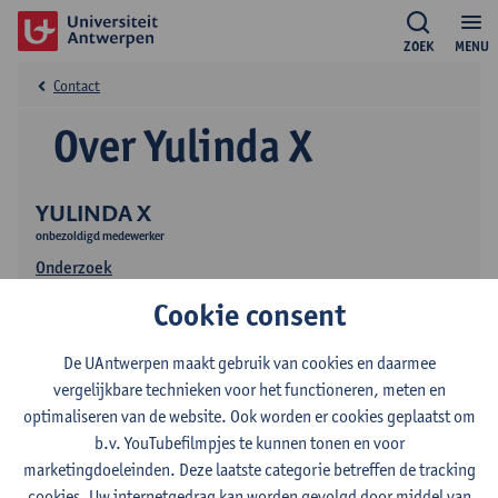
ZOEK
MENU
Contact
Over Yulinda X
YULINDA X
onbezoldigd medewerker
Onderzoek
Cookie consent
De UAntwerpen maakt gebruik van cookies en daarmee
vergelijkbare technieken voor het functioneren, meten en
optimaliseren van de website. Ook worden er cookies geplaatst om
b.v. YouTubefilmpjes te kunnen tonen en voor
Contact
marketingdoeleinden. Deze laatste categorie betreffen de tracking
cookies. Uw internetgedrag kan worden gevolgd door middel van