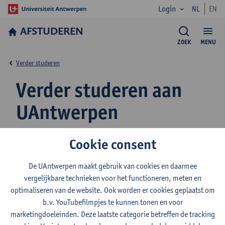
Login
NL
EN
AFSTUDEREN
ZOEK
MENU
Verder studeren
Verder studeren aan
UAntwerpen
Cookie consent
De UAntwerpen maakt gebruik van cookies en daarmee
UAntwerpen biedt een waaier aan opleidingen aan: academische
vergelijkbare technieken voor het functioneren, meten en
bachelors, masters, master-na-masters en postgraduaten.
optimaliseren van de website. Ook worden er cookies geplaatst om
Wanneer je een masterdiploma op zak hebt en interesse hebt in
b.v. YouTubefilmpjes te kunnen tonen en voor
een nieuwe opleiding, is het belangrijk dat je rekening houdt met
marketingdoeleinden. Deze laatste categorie betreffen de tracking
de stand van je leerkrediet. Als je afstudeert als master, worden