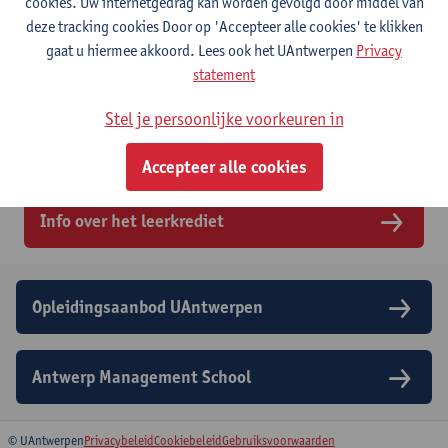
cookies. Uw internetgedrag kan worden gevolgd door middel van
er immers 140 studiepunten van je leerkrediet afgetrokken. Voor
deze tracking cookies Door op 'Accepteer alle cookies' te klikken
master-na-masteropleidingen, postgraduaten of de specifieke
gaat u hiermee akkoord. Lees ook het UAntwerpen
Privacy
lerarenopleiding heb je geen leerkrediet nodig. Wanneer je een
statement
nieuwe bachelor of een andere master wil gaan studeren, heb je
wél leerkrediet nodig (ook al geldt dit niet voor het
Stel je persoonlijke voorkeuren in
voorbereidingsprogramma dat je eerst moet volgen wanneer je
een andere master wil studeren!).
Accepteer alle cookies
Info over het leerkrediet
Opleidingsaanbod UAntwerpen
Antwerp Management School
© UAntwerpen
Privacybeleid
Cookiebeleid
Gebruiksvoorwaarden