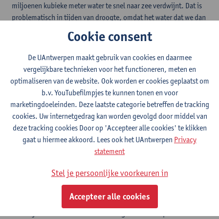
miljoenen kubieke meter water te snel naar zee verdwijnt. Dat is
problematisch in tijden van droogte, omdat het water dat we dan
nodig hebben, niet dieper in de bodem kan doordringen of in
Cookie consent
natuurgebieden en bossen kan blijven."
De grachten zijn vaak eeuwen geleden aangelegd om
De UAntwerpen maakt gebruik van cookies en daarmee
landbouwgronden droog te leggen, maar in het huidige klimaat
vergelijkbare technieken voor het functioneren, meten en
met meer en langere droogteperiodes en verharding werken ze
optimaliseren van de website. Ook worden er cookies geplaatst om
contraproductief. Eén slecht geplaatste gracht kan zelfs een hele
b.v. YouTubefilmpjes te kunnen tonen en voor
vallei uitdrogen, waardoor natuurherstel moeilijk wordt en hoger
marketingdoeleinden. Deze laatste categorie betreffen de tracking
gelegen landbouw in de problemen komt. Toch stuiten pogingen
cookies. Uw internetgedrag kan worden gevolgd door middel van
om grachten te dempen vaak op weerstand van lokale besturen
deze tracking cookies Door op 'Accepteer alle cookies' te klikken
en eigenaars, die vrezen voor drassige gronden of verlies van
gaat u hiermee akkoord. Lees ook het UAntwerpen
Privacy
perceelgrenzen.
statement
Hoewel de Vlaamse overheid al werkte aan een officiële
Stel je persoonlijke voorkeuren in
grachtenkaart, werd die na kritiek uitgesteld tot minstens 2029.
Staes en Vrebos vinden dat veel te laat: er zijn nu al ingrepen
Accepteer alle cookies
nodig, ook al is de kaart onvolmaakt. Hun boodschap is
duidelijk: Vlaanderen moet selectief grachten dempen of