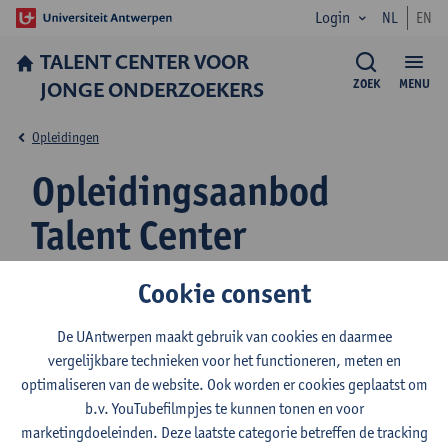
Login
NL
EN
TALENT CENTER VOOR
JONGE ONDERZOEKERS
ZOEK
MENU
Opleidingen
Opleidingsaanbod
Talent Center
Cookie consent
voor postdocs
De UAntwerpen maakt gebruik van cookies en daarmee
vergelijkbare technieken voor het functioneren, meten en
optimaliseren van de website. Ook worden er cookies geplaatst om
Hieronder vind je een overzicht van de opleidingen in 2025.
b.v. YouTubefilmpjes te kunnen tonen en voor
Inschrijven voor de opleidingen kan via het
Opleidingsmenu in
marketingdoeleinden. Deze laatste categorie betreffen de tracking
PeopleSoft
of via talentcenter@uantwerpen.be.