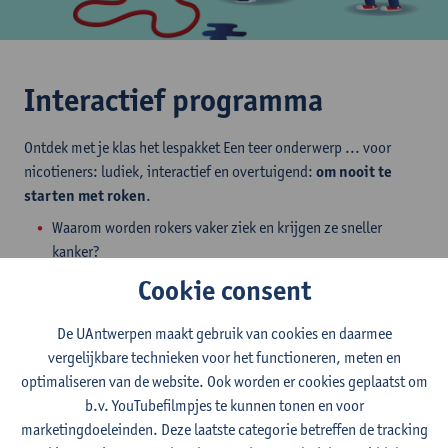
Interactief programma
Ontdek met je klas het lespakket Een teer onderwerp ... voor
nicotieners: ludiek, interactief en overtuigend:
om nooit te
starten met roken
.
Waarom worden rokers vaker ziek en krijgen ze sneller
kanker?
Welke schadelijke stoffen zitten er in een sigaret?
Cookie consent
Wist je dat nicotine tot de drie meest verslavende drugs ter
wereld behoort?
De UAntwerpen maakt gebruik van cookies en daarmee
Wat is een joint of een e-sigaret en is dat even schadelijk?​
vergelijkbare technieken voor het functioneren, meten en
...
optimaliseren van de website. Ook worden er cookies geplaatst om
b.v. YouTubefilmpjes te kunnen tonen en voor
marketingdoeleinden. Deze laatste categorie betreffen de tracking