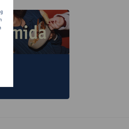
ng
n
n
ker en gezond eten?
, de studentenrestaurants,
 weekdag terecht voor een
 gebalanceerde maaltijd.