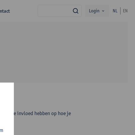
Login
ntact
NL
EN
zoek
positieve invloed hebben op hoe je
om