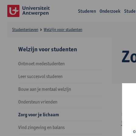
Studeren
Onderzoek
Stude
Studentenleven
Welzijn voor studenten
Welzijn voor studenten
Zo
Ontmoet medestudenten
Leer succesvol studeren
Bouw aan je mentaal welzijn
Ondersteun vrienden
Een
ge
Zorg voor je lichaam
je figu
Vind zingeving en balans
o