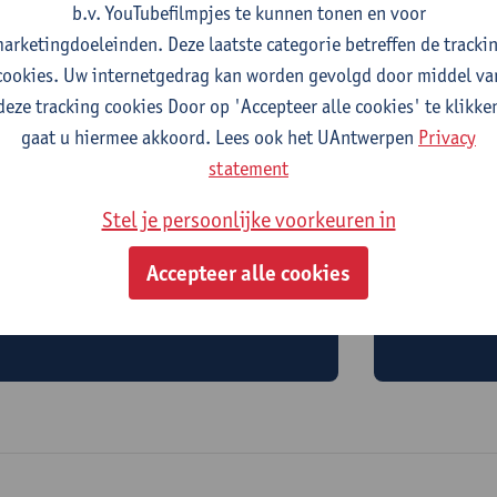
b.v. YouTubefilmpjes te kunnen tonen en voor
arketingdoeleinden. Deze laatste categorie betreffen de tracki
cookies. Uw internetgedrag kan worden gevolgd door middel va
deze tracking cookies Door op 'Accepteer alle cookies' te klikke
gaat u hiermee akkoord. Lees ook het UAntwerpen
Privacy
statement
Stel je persoonlijke voorkeuren in
in om te sporten?
Graag lek
Accepteer alle cookies
a Sportsticker kan je deelnemen aan
Bij komida
n ruim aanbod sportlessen.
kan je elke
gezonde en