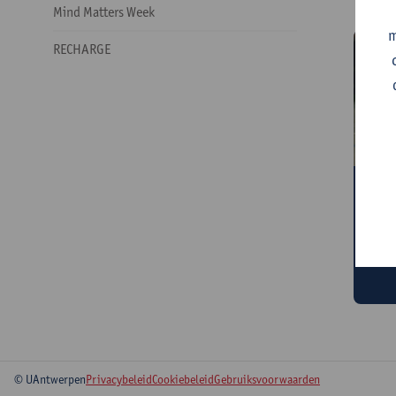
Mind Matters Week
m
RECHARGE
Z
Vi
ee
© UAntwerpen
Privacybeleid
Cookiebeleid
Gebruiksvoorwaarden