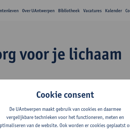
ntenleven
Over UAntwerpen
Bibliotheek
Vacatures
Kalender
Co
rg voor je lichaam
Cookie consent
zonde levensstijl
De UAntwerpen maakt gebruik van cookies en daarmee
(je letterlijk goed in je vel voelen) kan een 
urlijk in je vel voelt. Bekijk hier alle tips.​
vergelijkbare technieken voor het functioneren, meten en
ptimaliseren van de website. Ook worden er cookies geplaatst 