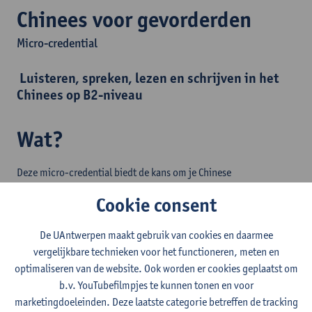
Chinees voor gevorderden
Micro-credential
Luisteren, spreken, lezen en schrijven in het
Chinees op B2-niveau
Wat?
Deze micro-credential biedt de kans om je Chinese
taalvaardigheid verder te ontwikkelen en te onderhouden via een
Cookie consent
onderdompeling in de Chinese taal en cultuur. Via verschillende
soorten media werk je aan vijf vaardigheden: luister-, lees-,
De UAntwerpen maakt gebruik van cookies en daarmee
spreek-, schrijf- en vertaalvaardigheid rond alledaagse
vergelijkbare technieken voor het functioneren, meten en
contexten uit de Chinese samenleving. Waar mogelijk worden die
optimaliseren van de website. Ook worden er cookies geplaatst om
ook in een historische context geplaatst.
b.v. YouTubefilmpjes te kunnen tonen en voor
marketingdoeleinden. Deze laatste categorie betreffen de tracking