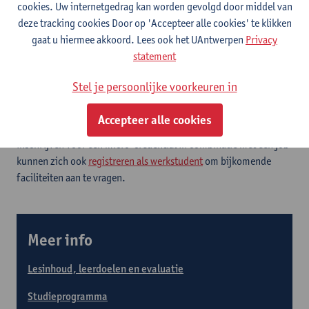
Voor wie?
cookies. Uw internetgedrag kan worden gevolgd door middel van
deze tracking cookies Door op 'Accepteer alle cookies' te klikken
Professionals en studenten met het Chinese taalniveau B1
gaat u hiermee akkoord. Lees ook het UAntwerpen
Privacy
(tolken, vertalers, managers, etc).
statement
Stel je persoonlijke voorkeuren in
Een micro-credential combineren met je job?
Voor informatie en advies over de combinatie van werken en
Accepteer alle cookies
studeren kan je bij
Centrum West
terecht. Studenten die zich
inschrijven voor een micro-credential in combinatie met een job
kunnen zich ook
registreren als werkstudent
om bijkomende
faciliteiten aan te vragen.
Meer info
Lesinhoud, leerdoelen en evaluatie
Studieprogramma