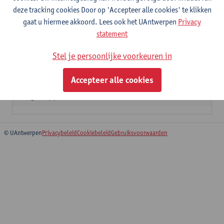
12 studiepunten
deze tracking cookies Door op 'Accepteer alle cookies' te klikken
gaat u hiermee akkoord. Lees ook het UAntwerpen
Privacy
Nieuwe tijd: cultuurgeschiedenis
statement
6
studiepunten
2E SEM
Lesgever(s):
Pierre Delsaerdt
Stel je persoonlijke voorkeuren in
Samenleven in de Nieuwe Tijd
Accepteer alle cookies
6
studiepunten
2E SEM
Lesgever(s):
Bruno Blondé
© UAntwerpen
Privacybeleid
Cookiebeleid
Gebruiksvoorwaarden