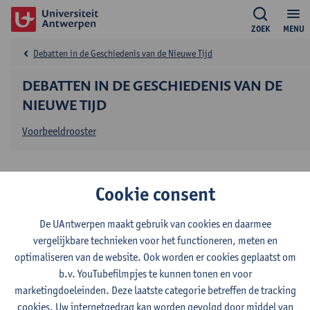
ZOEK
MENU
Debatten in de Geschiedenis van de Nieuwe Tijd
DEBATTEN IN DE GESCHIEDENIS VAN DE
NIEUWE TIJD
Voorbeeldrooster
Studieprogramma
Cookie consent
Micro-credential: Debatten in de Geschiedenis van de
Nieuwe Tijd
De UAntwerpen maakt gebruik van cookies en daarmee
vergelijkbare technieken voor het functioneren, meten en
optimaliseren van de website. Ook worden er cookies geplaatst om
Micro-credential: Debatten in de geschiedenis
b.v. YouTubefilmpjes te kunnen tonen en voor
van de Nieuwe Tijd
marketingdoeleinden. Deze laatste categorie betreffen de tracking
cookies. Uw internetgedrag kan worden gevolgd door middel van