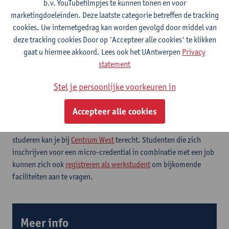
b.v. YouTubefilmpjes te kunnen tonen en voor
marketingdoeleinden. Deze laatste categorie betreffen de tracking
cookies. Uw internetgedrag kan worden gevolgd door middel van
Voor wie?
deze tracking cookies Door op 'Accepteer alle cookies' te klikken
gaat u hiermee akkoord. Lees ook het UAntwerpen
Privacy
Deze micro-credential staat open voor iedereen die
statement
geïnteresseerd is in geschiedenis in het algemeen en de
geschiedenis van de Nieuwste Tijd in het bijzonder.
Stel je persoonlijke voorkeuren in
Accepteer alle cookies
Een micro-credential combineren met je job?
Voor informatie en advies over de combinatie van werken en
studeren kan je bij
Centrum West
terecht. Studenten die zich
inschrijven voor een micro-credential in combinatie met een job
kunnen zich ook
registreren als werkstudent
om bijkomende
faciliteiten aan te vragen.
Meer info