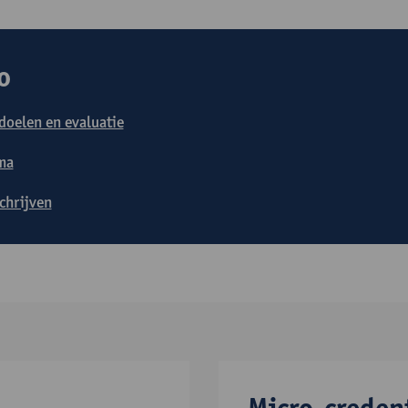
o
doelen en evaluatie
ma
schrijven
Micro-creden