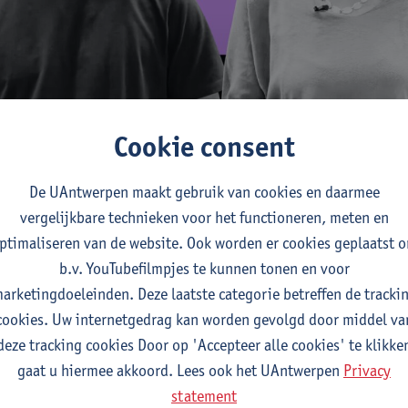
Cookie consent
edentials Filosofie
oeck en Anthony Longo vertellen je waarom deze micro-credenti
De UAntwerpen maakt gebruik van cookies en daarmee
vergelijkbare technieken voor het functioneren, meten en
ptimaliseren van de website. Ook worden er cookies geplaatst 
b.v. YouTubefilmpjes te kunnen tonen en voor
arketingdoeleinden. Deze laatste categorie betreffen de tracki
cookies. Uw internetgedrag kan worden gevolgd door middel va
deze tracking cookies Door op 'Accepteer alle cookies' te klikke
gaat u hiermee akkoord. Lees ook het UAntwerpen
Privacy
 in het secundair onderwijs groeit. Deze micro-credential wil 
statement