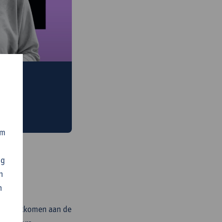
als echt iets
om
ng
n
n
tegemoetkomen aan de