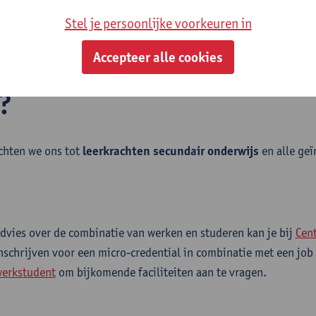
en aan
opfrissing/actualisering van vakinhouden
en een
diep
ng
.
Stel je persoonlijke voorkeuren in
Accepteer alle cookies
?
chten we ons tot
leerkrachten secundair onderwijs
en alle geï
dvies over de combinatie van werken en studeren kan je bij
Cen
nschrijven voor een micro-credential in combinatie met een job
werkstudent
om bijkomende faciliteiten aan te vragen.