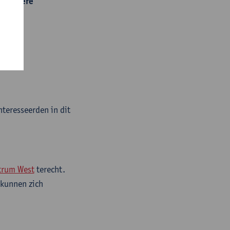
gaandere
nteresseerden in dit
trum West
terecht.
 kunnen zich