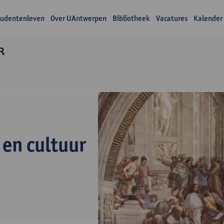
tudentenleven
Over UAntwerpen
Bibliotheek
Vacatures
Kalender
R
n
 en cultuur