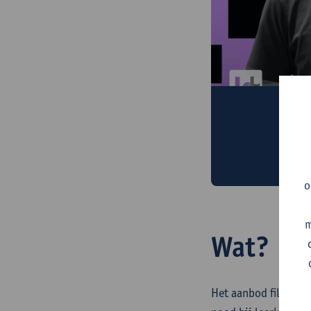
Micro-cr
Katrien Schaubr
voor jou zijn
o
m
Wat?
Het aanbod filosofie