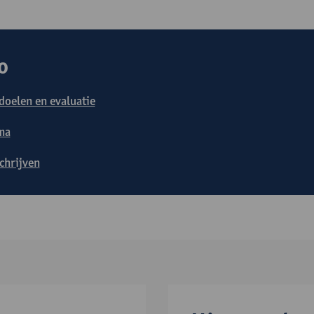
o
doelen en evaluatie
ma
schrijven