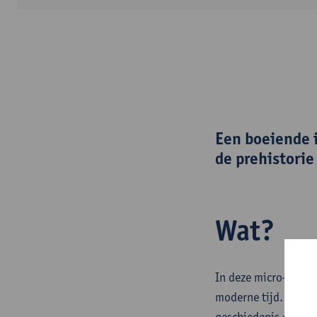
Een boeiende i
de prehistorie
Wat?
In deze micro-creden
moderne tijd. Naast
geschiedenis en mate