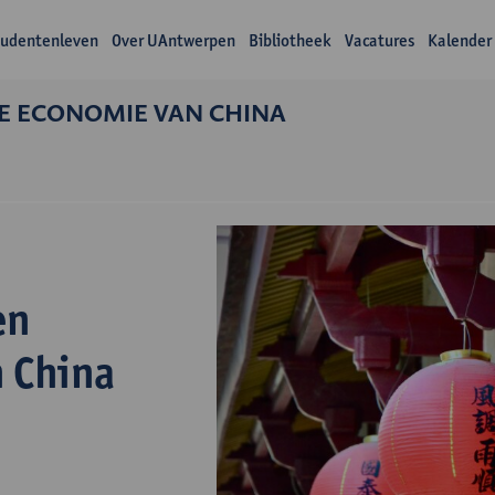
tudentenleven
Over UAntwerpen
Bibliotheek
Vacatures
Kalender
KE ECONOMIE VAN CHINA
n
en
n China