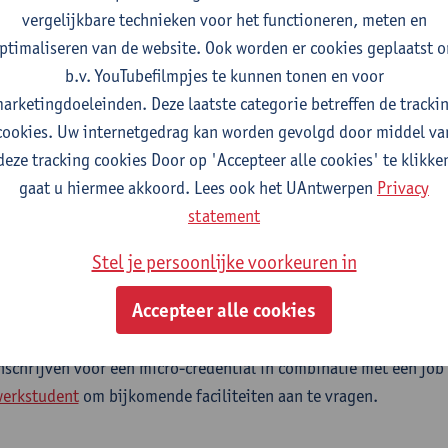
vergelijkbare technieken voor het functioneren, meten en
ptimaliseren van de website. Ook worden er cookies geplaatst 
b.v. YouTubefilmpjes te kunnen tonen en voor
arketingdoeleinden. Deze laatste categorie betreffen de tracki
?
cookies. Uw internetgedrag kan worden gevolgd door middel va
deze tracking cookies Door op 'Accepteer alle cookies' te klikke
gaat u hiermee akkoord. Lees ook het UAntwerpen
Privacy
mondiale rol van China is deze micro-credential interessant vo
statement
nten en professionals uit verschillende sectoren die in hun studi
 met China te maken hebben.
Stel je persoonlijke voorkeuren in
al combineren met je job?
Accepteer alle cookies
dvies over de combinatie van werken en studeren kan je bij
Cen
nschrijven voor een micro-credential in combinatie met een job
werkstudent
om bijkomende faciliteiten aan te vragen.