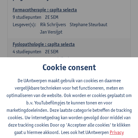
Farmacotherapie : capita selecta
9
studiepunten
2E SEM
Lesgever(s):
Rik Schrijvers
Stephane Steurbaut
Jan Versijpt
Fysiopathologie : capita selecta
4
studiepunten
2E SEM
Lesgever(s):
Inge Derdelinckx
Joost Wauters
Cookie consent
Organisatie en beheer van de ziekenhuisapotheek deel 1
4
studiepunten
1E SEM
De UAntwerpen maakt gebruik van cookies en daarmee
Lesgever(s):
Annemie Somers
Jens Van Krieken
vergelijkbare technieken voor het functioneren, meten en
optimaliseren van de website. Ook worden er cookies geplaatst om
Ziekenhuishygiëne
b.v. YouTubefilmpjes te kunnen tonen en voor
4
studiepunten
2E SEM
marketingdoeleinden. Deze laatste categorie betreffen de tracking
Lesgever(s):
Isabel Leroux-Roels
Stefanie Desmet
cookies. Uw internetgedrag kan worden gevolgd door middel van
deze tracking cookies Door op 'Accepteer alle cookies' te klikken
Farmaceutische technologie voor het ziekenhuis
gaat u hiermee akkoord. Lees ook het UAntwerpen
Privacy
4
studiepunten
2E SEM