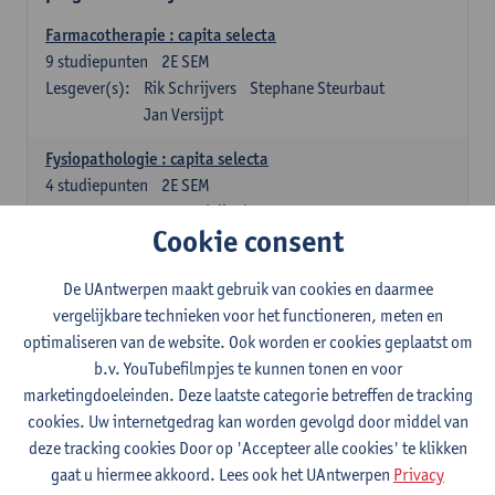
Farmacotherapie : capita selecta
9
studiepunten
2E SEM
Lesgever(s):
Rik Schrijvers
Stephane Steurbaut
Jan Versijpt
Fysiopathologie : capita selecta
4
studiepunten
2E SEM
Lesgever(s):
Inge Derdelinckx
Joost Wauters
Cookie consent
Organisatie en beheer van de ziekenhuisapotheek deel 1
4
studiepunten
1E SEM
De UAntwerpen maakt gebruik van cookies en daarmee
Lesgever(s):
Annemie Somers
Jens Van Krieken
vergelijkbare technieken voor het functioneren, meten en
optimaliseren van de website. Ook worden er cookies geplaatst om
Ziekenhuishygiëne
b.v. YouTubefilmpjes te kunnen tonen en voor
4
studiepunten
2E SEM
marketingdoeleinden. Deze laatste categorie betreffen de tracking
Lesgever(s):
Isabel Leroux-Roels
Stefanie Desmet
cookies. Uw internetgedrag kan worden gevolgd door middel van
deze tracking cookies Door op 'Accepteer alle cookies' te klikken
Farmaceutische technologie voor het ziekenhuis
gaat u hiermee akkoord. Lees ook het UAntwerpen
Privacy
4
studiepunten
2E SEM