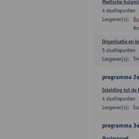
Medische hulpmi
4
studiepunten
Lesgever(s):
Ba
An
Organisatie en b
5
studiepunten
Lesgever(s):
Th
programma 2e 
Inleiding tot de 
4
studiepunten
Lesgever(s):
Is
programma 3e 
Masterproef