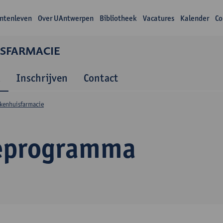
ntenleven
Over UAntwerpen
Bibliotheek
Vacatures
Kalender
Co
ISFARMACIE
a
Inschrijven
Contact
ekenhuisfarmacie
eprogramma