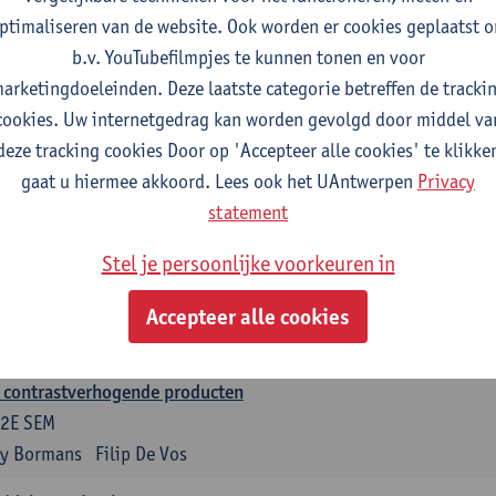
ge Derdelinckx
Joost Wauters
ptimaliseren van de website. Ook worden er cookies geplaatst 
b.v. YouTubefilmpjes te kunnen tonen en voor
eheer van de ziekenhuisapotheek deel 1
arketingdoeleinden. Deze laatste categorie betreffen de tracki
1E SEM
cookies. Uw internetgedrag kan worden gevolgd door middel va
nemie Somers
Jens Van Krieken
deze tracking cookies Door op 'Accepteer alle cookies' te klikke
ne
gaat u hiermee akkoord. Lees ook het UAntwerpen
Privacy
2E SEM
statement
abel Leroux-Roels
Stefanie Desmet
Stel je persoonlijke voorkeuren in
echnologie voor het ziekenhuis
2E SEM
Accepteer alle cookies
eter Ramaut
Renaud Janssen
Guy Van den Mooter
 contrastverhogende producten
2E SEM
y Bormans
Filip De Vos