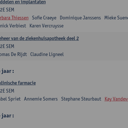
ddelen en implantaten
2E SEM
rbara Thiessen
Sofie Craeye
Dominique Janssens
Mieke Suen
nick Verbiest
Karen Vercruysse
eheer van de ziekenhuisapotheek deel 2
2E SEM
omas De Rijdt
Claudine Ligneel
jaar :
klinische farmacie
2E SEM
abel Spriet
Annemie Somers
Stephane Steurbaut
Kay Vandev
jaar :