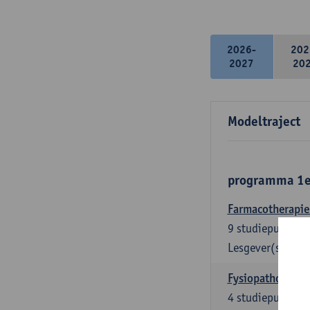
2026-
202
2027
20
Modeltraject
programma 1e 
Farmacotherapie 
9
studiepunten
Lesgever(s):
Ri
Fysiopathologie 
4
studiepunten