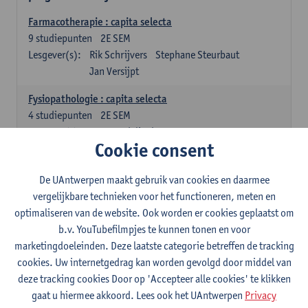
Farmacotherapie : capita selecta
9
studiepunten
2E SEM
Lesgever(s):
Rik Schrijvers
Stephane Steurbaut
Jan Versijpt
Fysiopathologie : capita selecta
4
studiepunten
2E SEM
Lesgever(s):
Inge Derdelinckx
Joost Wauters
Cookie consent
Organisatie en beheer van de ziekenhuisapotheek deel 1
4
studiepunten
1E SEM
De UAntwerpen maakt gebruik van cookies en daarmee
Lesgever(s):
Annemie Somers
Jens Van Krieken
vergelijkbare technieken voor het functioneren, meten en
optimaliseren van de website. Ook worden er cookies geplaatst om
Ziekenhuishygiëne
b.v. YouTubefilmpjes te kunnen tonen en voor
4
studiepunten
2E SEM
marketingdoeleinden. Deze laatste categorie betreffen de tracking
Lesgever(s):
Isabel Leroux-Roels
Stefanie Desmet
cookies. Uw internetgedrag kan worden gevolgd door middel van
deze tracking cookies Door op 'Accepteer alle cookies' te klikken
Farmaceutische technologie voor het ziekenhuis
gaat u hiermee akkoord. Lees ook het UAntwerpen
Privacy
4
studiepunten
2E SEM