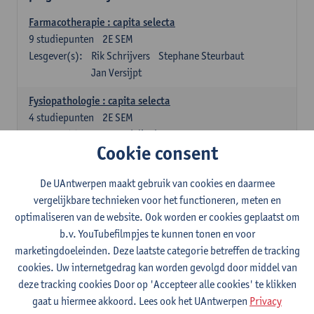
Farmacotherapie : capita selecta
9
studiepunten
2E SEM
Lesgever(s):
Rik Schrijvers
Stephane Steurbaut
Jan Versijpt
Fysiopathologie : capita selecta
4
studiepunten
2E SEM
Lesgever(s):
Inge Derdelinckx
Joost Wauters
Cookie consent
Organisatie en beheer van de ziekenhuisapotheek deel 1
4
studiepunten
1E SEM
De UAntwerpen maakt gebruik van cookies en daarmee
Lesgever(s):
Annemie Somers
Jens Van Krieken
vergelijkbare technieken voor het functioneren, meten en
optimaliseren van de website. Ook worden er cookies geplaatst om
Ziekenhuishygiëne
b.v. YouTubefilmpjes te kunnen tonen en voor
4
studiepunten
2E SEM
marketingdoeleinden. Deze laatste categorie betreffen de tracking
Lesgever(s):
Isabel Leroux-Roels
Stefanie Desmet
cookies. Uw internetgedrag kan worden gevolgd door middel van
deze tracking cookies Door op 'Accepteer alle cookies' te klikken
Farmaceutische technologie voor het ziekenhuis
gaat u hiermee akkoord. Lees ook het UAntwerpen
Privacy
4
studiepunten
2E SEM