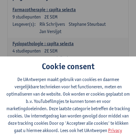
Farmacotherapie : capita selecta
9
studiepunten
2E SEM
Lesgever(s):
Rik Schrijvers
Stephane Steurbaut
Jan Versijpt
Fysiopathologie : capita selecta
4
studiepunten
2E SEM
Lesgever(s):
Inge Derdelinckx
Joost Wauters
Cookie consent
Organisatie en beheer van de ziekenhuisapotheek deel 1
4
studiepunten
1E SEM
De UAntwerpen maakt gebruik van cookies en daarmee
Lesgever(s):
Annemie Somers
Jens Van Krieken
vergelijkbare technieken voor het functioneren, meten en
optimaliseren van de website. Ook worden er cookies geplaatst om
Ziekenhuishygiëne
b.v. YouTubefilmpjes te kunnen tonen en voor
4
studiepunten
2E SEM
marketingdoeleinden. Deze laatste categorie betreffen de tracking
Lesgever(s):
Isabel Leroux-Roels
Stefanie Desmet
cookies. Uw internetgedrag kan worden gevolgd door middel van
deze tracking cookies Door op 'Accepteer alle cookies' te klikken
Farmaceutische technologie voor het ziekenhuis
gaat u hiermee akkoord. Lees ook het UAntwerpen
Privacy
4
studiepunten
2E SEM