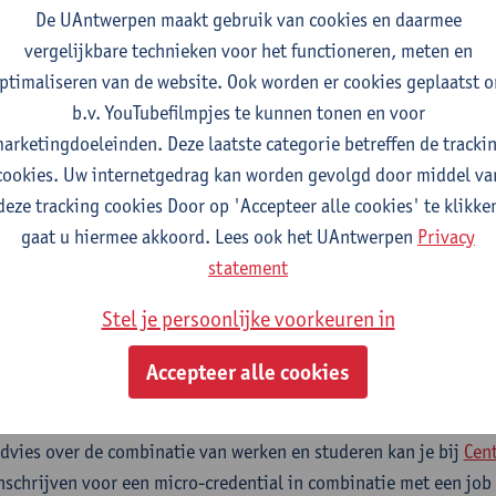
De UAntwerpen maakt gebruik van cookies en daarmee
vergelijkbare technieken voor het functioneren, meten en
?
ptimaliseren van de website. Ook worden er cookies geplaatst 
b.v. YouTubefilmpjes te kunnen tonen en voor
arketingdoeleinden. Deze laatste categorie betreffen de tracki
ssionele bachelors met minstens 5 jaar professionele ervaring 
cookies. Uw internetgedrag kan worden gevolgd door middel va
ager- of middelmanagement en graag een brede kijk krijgen op h
deze tracking cookies Door op 'Accepteer alle cookies' te klikke
urd worden.
gaat u hiermee akkoord. Lees ook het UAntwerpen
Privacy
statement
ren met werken?
Stel je persoonlijke voorkeuren in
Accepteer alle cookies
edential combineren met je werk? Dat kan!
dvies over de combinatie van werken en studeren kan je bij
Cen
nschrijven voor een micro-credential in combinatie met een job