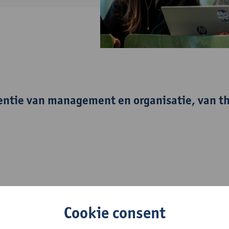
entie van management en organisatie, van th
 in hoe organisaties werken en worden aangestuurd en ontwikkel 
Cookie consent
heden.