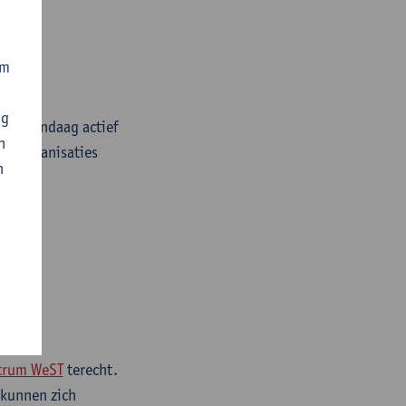
om
ng
die vandaag actief
n
oe organisaties
n
trum WeST
terecht.
 kunnen zich