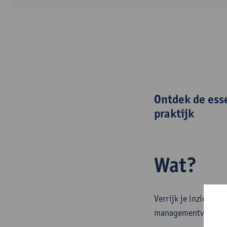
Ontdek de ess
praktijk
Wat?
Verrijk je inzichten
managementvaardig