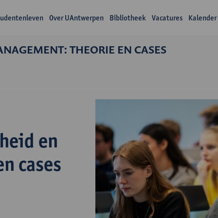
tudentenleven
Over UAntwerpen
Bibliotheek
Vacatures
Kalender
NAGEMENT: THEORIE EN CASES
n
heid en
en cases