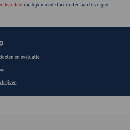
werkstudent
om bijkomende faciliteiten aan te vragen.
o
doelen en evaluatie
ma
schrijven