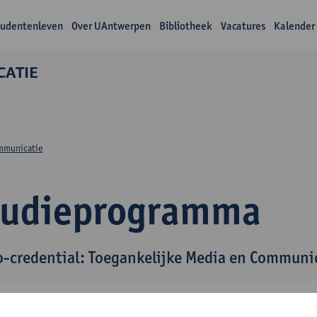
tudentenleven
Over UAntwerpen
Bibliotheek
Vacatures
Kalender
CATIE
n
ommunicatie
tudieprogramma
o-credential: Toegankelijke Media en Communi