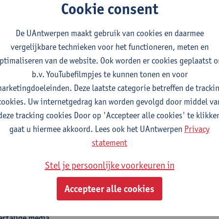
Cookie consent
cro-credential: toegankelijke media en communicatie
De UAntwerpen maakt gebruik van cookies en daarmee
vergelijkbare technieken voor het functioneren, meten en
ptimaliseren van de website. Ook worden er cookies geplaatst 
tudiepunten
b.v. YouTubefilmpjes te kunnen tonen en voor
arketingdoeleinden. Deze laatste categorie betreffen de tracki
ia localisation: Concepts and management
cookies. Uw internetgedrag kan worden gevolgd door middel va
tudiepunten
1E SEM
deze tracking cookies Door op 'Accepteer alle cookies' te klikke
gever(s):
Anna Jankowska
Nina Reviers
gaat u hiermee akkoord. Lees ook het UAntwerpen
Privacy
ia content repurposing: Van vertalen naar creatie
statement
tudiepunten
1E SEM
Stel je persoonlijke voorkeuren in
gever(s):
Sabien Hanoulle
Amaury De Meulder
Nina Reviers
Accepteer alle cookies
s één opleidingsonderdeel uit onderstaande lijst
ertalige media