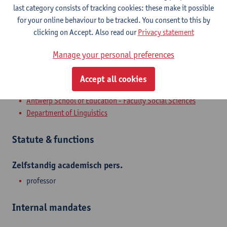
European Day of Languages Platform, epos
last category consists of tracking cookies: these make it possible
Academic Council of the University Foundation for Poverty
for your online behaviour to be tracked. You consent to this by
Reduction, USAB
clicking on Accept. Also read our
Privacy statement
Belgischer Germanisten- und Deutschlehrerverband
Manage your personal preferences
Kommission für Mundart- und Namenforschung Westfalens
Accept all cookies
Department
Antwerp School of Education - Faculty Social Sciences
Department of Linguistics
Statute & functions
Zelfstandig academisch pers.
professor
Internal mandates