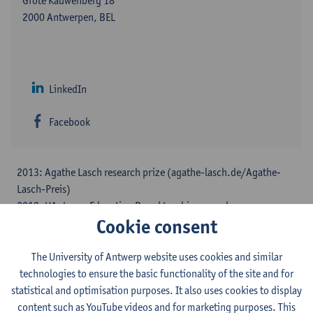
Grote Kauwenberg 18
2000 Antwerpen, BEL
LinkedIn
Facebook
2013: Agathe Lasch research prize (agathe-lasch.de/Agathe-
Lasch-Preis)
2019: UAntwerp Education Board teaching award
Cookie consent
2021- Senior Research Associate, Rhodes University (SA)
2022: Fulbright Scholar, University of California, Davis (USA)
2023- Chief Researcher, Kaunas University of Technology (LT)
The University of Antwerp website uses cookies and similar
2023- Extraordinary Professor, Stellenbosch University (SA)
technologies to ensure the basic functionality of the site and for
statistical and optimisation purposes. It also uses cookies to display
Board Member of:
content such as YouTube videos and for marketing purposes. This