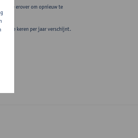
 Denk je erover om opnieuw te
ng
n
enkele keren per jaar verschijnt.
n