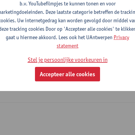
b.v. YouTubefilmpjes te kunnen tonen en voor
 op de hoogte blijven van het aanbod aan de Open Universiteit?
arketingdoeleinden. Deze laatste categorie betreffen de tracki
tuderen, maar twijfel je nog?
cookies. Uw internetgedrag kan worden gevolgd door middel va
derstaande knop kan je je aanmelden voor onze nieuwsbrief, die 
deze tracking cookies Door op 'Accepteer alle cookies' te klikke
gaat u hiermee akkoord. Lees ook het UAntwerpen
Privacy
statement
Stel je persoonlijke voorkeuren in
pen het formulier
Accepteer alle cookies