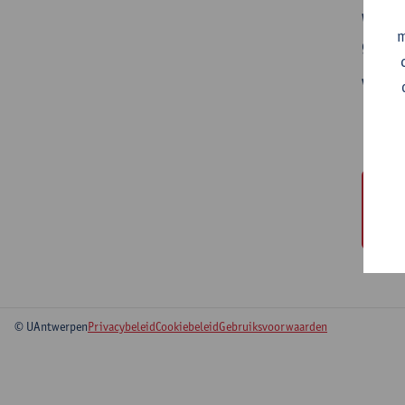
Wil je
m
gaan s
Via on
O
© UAntwerpen
Privacybeleid
Cookiebeleid
Gebruiksvoorwaarden