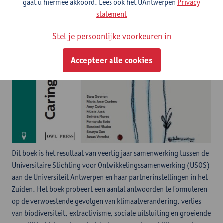
gaat u hiermee akkoord. Lees ook het UAntwerpen
Privacy
statement
Stel je persoonlijke voorkeuren in
Accepteer alle cookies
Dit boek is het resultaat van veertig jaar samenwerking tussen de
Universitaire Stichting voor Ontwikkelingssamenwerking (USOS)
aan de Universiteit Antwerpen en haar partnerinstellingen in het
Zuiden. Het boek probeert een aantal antwoorden te formuleren
op de verwoestende gevolgen van klimaatverandering, verlies
van biodiversiteit, extractivisme, sociale uitsluiting en groeiende