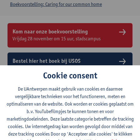
Boekvoorstelling: Caring for our common home
Kom naar onze boekvoorstelling
Vrijdag 28 november om 15 uur, stadscampus
Bestel hier het boek bij USOS
Voor een gereduceerde prijs van € 30 - zolang de
Cookie consent
voorraad strekt
De UAntwerpen maakt gebruik van cookies en daarmee
vergelijkbare technieken voor het functioneren, meten en
optimaliseren van de website. Ook worden er cookies geplaatst om
b.v. YouTubefilmpjes te kunnen tonen en voor
marketingdoeleinden. Deze laatste categorie betreffen de tracking
cookies. Uw internetgedrag kan worden gevolgd door middel van
deze tracking cookies Door op 'Accepteer alle cookies' te klikken