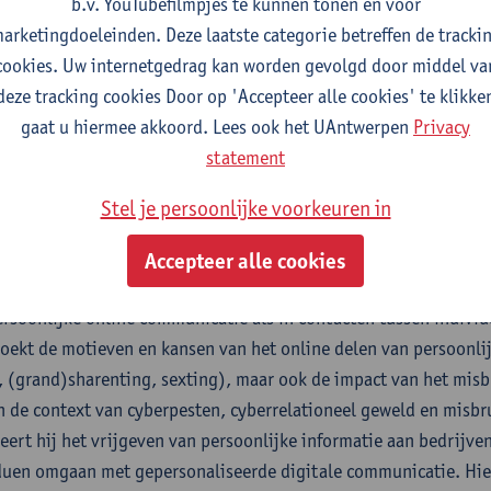
b.v. YouTubefilmpjes te kunnen tonen en voor
geren weerbaar te maken in hun digitale leefwereld. Daarnaast
arketingdoeleinden. Deze laatste categorie betreffen de tracki
act die opvoeders zelf kunnen hebben op de privacy en de veili
cookies. Uw internetgedrag kan worden gevolgd door middel va
an sharenting te doen, het online delen van foto’s en andere in
deze tracking cookies Door op 'Accepteer alle cookies' te klikke
ers hier op een veilige en bewuste manier mee kunnen omgaan
gaat u hiermee akkoord. Lees ook het UAntwerpen
Privacy
statement
el Walrave
Stel je persoonlijke voorkeuren in
 Walrave is als gewoon hoogleraar digitale media en privacy 
icatiewetenschappen van de Universiteit Antwerpen. Hij is er 
Accepteer alle cookies
oeksgroep MIOS. Zijn onderzoek focust op het vrijgeven van per
ersoonlijke online communicatie als in contacten tussen individ
oekt de motieven en kansen van het online delen van persoonlijk
, (grand)sharenting, sexting), maar ook de impact van het misb
in de context van cyberpesten, cyberrelationeel geweld en misb
eert hij het vrijgeven van persoonlijke informatie aan bedrijve
duen omgaan met gepersonaliseerde digitale communicatie. Hier