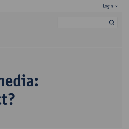
Login
zoek
media:
kt?