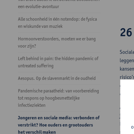
een evolutie-avontuur
Alle schoonheid in één notendop: de fysica
en wiskunde van muziek
26
Hormoonverstoorders, moeten we er bang
voor zijn?
Social
Left behind in pain: the hidden pandemic of
leggen
untreated suffering
kansen
risico
Aesopus. Op de slavenmarkt in de oudheid
geweld
Pandemische paraatheid: van voorbereiding
onder
tot respons op hoogbesmettelijke
infectieziekten
Aan de
jonger
Jongeren en sociale media: verbonden of
kunnen
verstrikt? Hoe ouders en grootouders
o
presen
het verschil maken