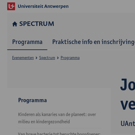
SPECTRUM
Programma
Praktische info en inschrijvin
Evenementen
Spectrum
Programma
J
ve
Programma
Kinderen als kanaries van de planeet: over
milieu en kindergezondheid
UAnt
Van brave bacterie tot beruchte boosdoener: