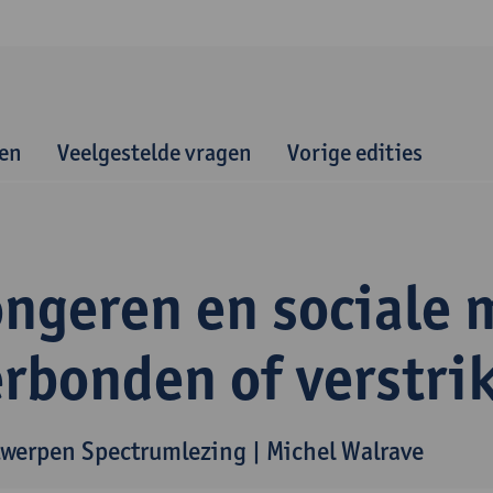
gen
Veelgestelde vragen
Vorige edities
ongeren en sociale 
rbonden of verstri
werpen Spectrumlezing | Michel Walrave