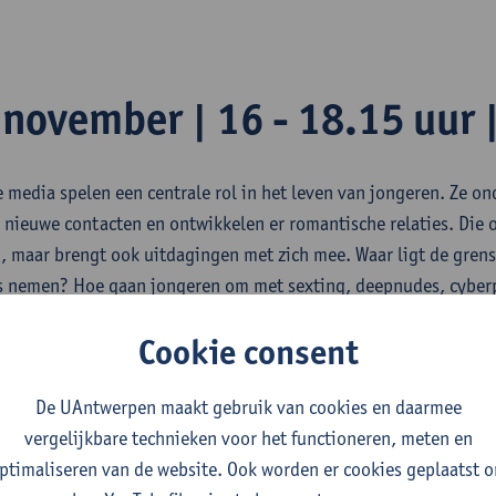
 november | 16 - 18.15 uur 
e media spelen een centrale rol in het leven van jongeren. Ze 
 nieuwe contacten en ontwikkelen er romantische relaties. Die 
, maar brengt ook uitdagingen met zich mee. Waar ligt de gren
’s nemen? Hoe gaan jongeren om met sexting, deepnudes, cyberp
? Zijn ze zich bewust van de risico’s? En welke rol kunnen opvo
Cookie consent
steunen?
 hand van recent onderzoek wordt de rol van sociale media in de
De UAntwerpen maakt gebruik van cookies en daarmee
en besproken. Zowel de unieke kansen als de risico’s komen aa
vergelijkbare technieken voor het functioneren, meten en
 begeleiden naar veilig, kritisch en verantwoord internetgebrui
ptimaliseren van de website. Ook worden er cookies geplaatst 
tatie staan effectieve mediëringsstrategieën centraal die oude