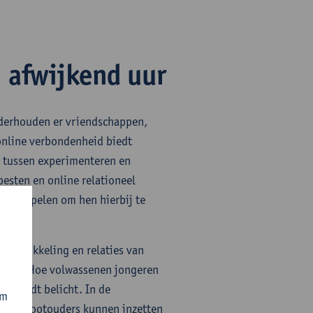
| afwijkend uur
onderhouden er vriendschappen,
online verbondenheid biedt
s tussen experimenteren en
esten en online relationeel
eders spelen om hen hierbij te
 ontwikkeling en relaties van
n bod. Hoe volwassenen jongeren
k, wordt belicht. In de
om
rs en grootouders kunnen inzetten