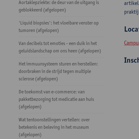
Aortaklepziekte: de deur van de uitgang is
artike
geblokkeerd (afgelopen)
prakti
'Liquid biopsies': het vloeibare venster op
Loca
tumoren (afgelopen)
Campu
Van decibels tot emoties - een duik in het
geluidslandschap om ons heen (afgelopen)
Insc
Het immuunsysteem sturen en herstellen:
doorbraken in de strijd tegen multiple
sclerose (afgelopen)
De toekomst van e-commerce: van
pakketbezorging tot medicatie aan huis
(afgelopen)
Wat tentoonstellingen vertellen: over
betekenis en beleving in het museum
(afgelopen)