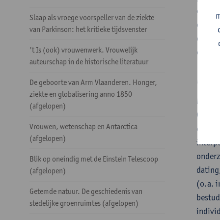
om jon
m
Slaap als vroege voorspeller van de ziekte
de imp
van Parkinson: het kritieke tijdsvenster
door a
't Is (ook) vrouwenwerk. Vrouwelijk
opvoed
auteurschap in de historische literatuur
Mich
De geboorte van Arm Vlaanderen. Honger,
ziekte en globalisering anno 1850
Michel
(afgelopen)
Commun
Vrouwen, wetenschap en Antarctica
onderz
(afgelopen)
interp
onderz
Blik op oneindig met de Einstein Telescoop
dating
(afgelopen)
(o.a. 
Getemde natuur. De geschiedenis van
bestud
stedelijke groenruimtes (afgelopen)
indivi