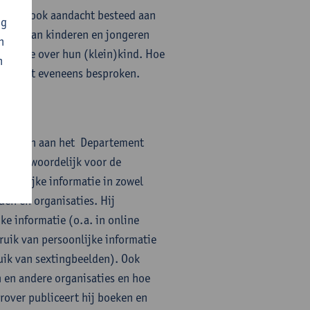
 wordt ook aandacht besteed aan
ng
gheid van kinderen en jongeren
n
formatie over hun (klein)kind. Hoe
n
, wordt eveneens besproken.
verbonden aan het Departement
verantwoordelijk voor de
soonlijke informatie in zowel
uen en organisaties. Hij
e informatie (o.a. in online
ruik van persoonlijke informatie
ruik van sextingbeelden). Ook
n en andere organisaties en hoe
over publiceert hij boeken en