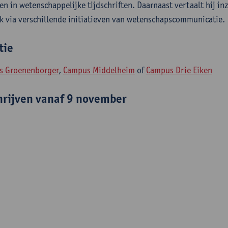
len in wetenschappelijke tijdschriften. Daarnaast vertaalt hij in
jk via verschillende initiatieven van wetenschapscommunicatie.
tie
s Groenenborger
,
Campus Middelheim
of
Campus Drie Eiken
hrijven vanaf 9 november