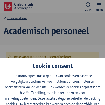
ZOEK
MENU
Onze vacatures
Academisch personeel
Deze vacature is ondertussen afgesloten
Cookie consent
© UAntwerpen
Privacybeleid
Cookiebeleid
Gebruiksvoorwaarden
De UAntwerpen maakt gebruik van cookies en daarmee
vergelijkbare technieken voor het functioneren, meten en
optimaliseren van de website. Ook worden er cookies geplaatst om
b.v. YouTubefilmpjes te kunnen tonen en voor
marketingdoeleinden. Deze laatste categorie betreffen de tracking
cookies. Uw internetgedrag kan worden gevolgd door middel van