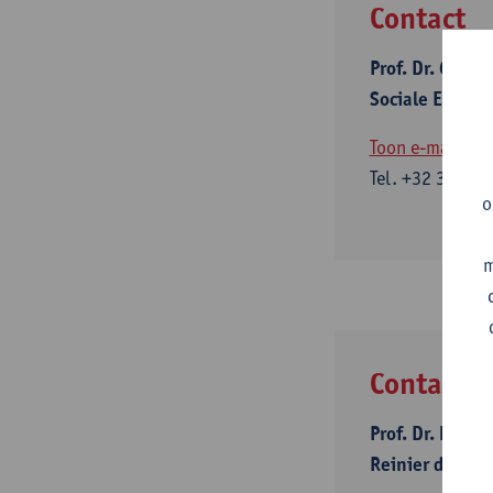
Contact
Prof. Dr. Guido
Sociale Epidem
Toon e-mailadre
Tel.
+32 3 265 
o
m
Contact
Prof. Dr. Nico 
Reinier de Gra