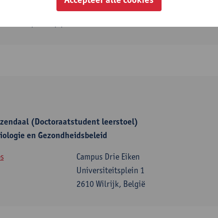
s
-2605114 / +31 (0) 15-2603688
zendaal (Doctoraatstudent leerstoel)
iologie en Gezondheidsbeleid
s
Campus Drie Eiken
Universiteitsplein 1
2610 Wilrijk, België