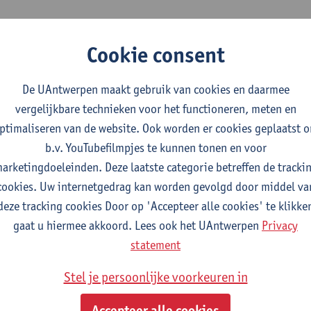
 Van Hal (titularis)
Cookie consent
iologie en Gezondheidsbeleid
De UAntwerpen maakt gebruik van cookies en daarmee
s
Campus Drie Eiken
vergelijkbare technieken voor het functioneren, meten en
25 20
Universiteitsplein 1
ptimaliseren van de website. Ook worden er cookies geplaatst 
2610 Wilrijk, België
b.v. YouTubefilmpjes te kunnen tonen en voor
arketingdoeleinden. Deze laatste categorie betreffen de tracki
cookies. Uw internetgedrag kan worden gevolgd door middel va
deze tracking cookies Door op 'Accepteer alle cookies' te klikke
gaat u hiermee akkoord. Lees ook het UAntwerpen
Privacy
statement
van der Lely (leerstoelhouder)
Stel je persoonlijke voorkeuren in
af Gasthuis Delft en Universiteit Antwerpen
Accepteer alle cookies