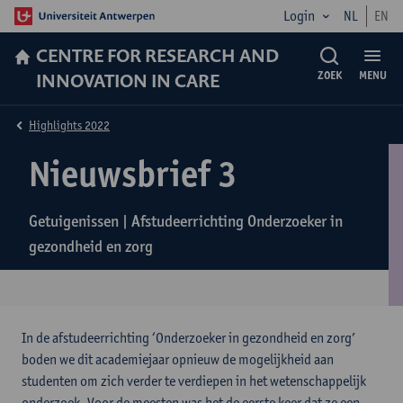
Login
NL
EN
CENTRE FOR RESEARCH AND
INNOVATION IN CARE
ZOEK
MENU
Highlights 2022
Nieuwsbrief 3
Getuigenissen | Afstudeerrichting Onderzoeker in
gezondheid en zorg
In de afstudeerrichting ‘Onderzoeker in gezondheid en zorg’
boden we dit academiejaar opnieuw de mogelijkheid aan
studenten om zich verder te verdiepen in het wetenschappelijk
onderzoek. Voor de meesten was het de eerste keer dat ze een