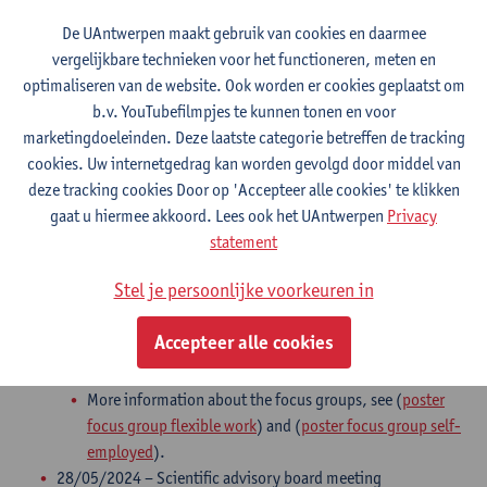
work, changing incomes: assessing the vulnerability of non-
De UAntwerpen maakt gebruik van cookies en daarmee
standard workers and self-employed"
vergelijkbare technieken voor het functioneren, meten en
optimaliseren van de website. Ook worden er cookies geplaatst om
​3/10/2025 – Follow-up committee
b.v. YouTubefilmpjes te kunnen tonen en voor
28/5/2025 – CHANGE project meeting
marketingdoeleinden. Deze laatste categorie betreffen de tracking
3/02/2025 –
Scientific advisory board meeting
cookies. Uw internetgedrag kan worden gevolgd door middel van
deze tracking cookies Door op 'Accepteer alle cookies' te klikken
4/10/2024 – Follow-up committee
gaat u hiermee akkoord. Lees ook het UAntwerpen
Privacy
30/09/2024 – Focus groups CESO
statement
We are researching vulnerability and social exclusion
among atypical employment forms. To better
Stel je persoonlijke voorkeuren in
understand this phenomenon, we organise focus
groups in which we would like to hear the insights and
Accepteer alle cookies
experiences of a heterogeneous group of non-standard
and self-employed workers.
More information about the focus groups, see (
poster
focus group flexible work
) and (
poster focus group self-
employed
).
28/05/2024 – Scientific advisory board meeting