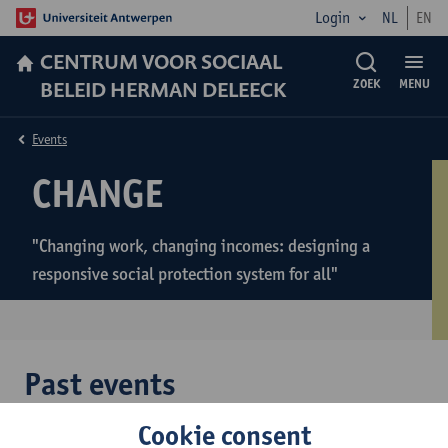
Login
NL
EN
CENTRUM VOOR SOCIAAL
BELEID HERMAN DELEECK
ZOEK
MENU
Events
CHANGE
"Changing work, changing incomes: designing a
responsive social protection system for all"
Past events
Cookie consent
27-28/01/2026 –
AIPRIL/CHANGE Workshop "Changing