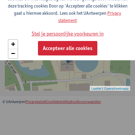
deze tracking cookies Door op 'Accepteer alle cookies' te klikken
Campus Drie Eiken - gebouw M, D.M.1.11
gaat u hiermee akkoord. Lees ook het UAntwerpen
Privacy
Universiteitsplein 1
statement
2610 Wilrijk, België
Stel je persoonlijke voorkeuren in
+
Accepteer alle cookies
−
Leaflet
|
Openstreetmaps
© UAntwerpen
Privacybeleid
Cookiebeleid
Gebruiksvoorwaarden