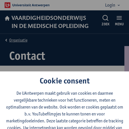
Login
VAARDIGHEIDSONDERWIJS
IN DE MEDISCHE OPLEIDING
ZOEK
MENU
Organisatie
Contact
Cookie consent
De UAntwerpen maakt gebruik van cookies en daarmee
vergelijkbare technieken voor het functioneren, meten en
Contact
optimaliseren van de website. Ook worden er cookies geplaatst om
b.v. YouTubefilmpjes te kunnen tonen en voor
Vaardighedenteam
marketingdoeleinden. Deze laatste categorie betreffen de tracking
Toon e-mailadres
cookies. Uw internetgedrag kan worden gevolgd door middel van