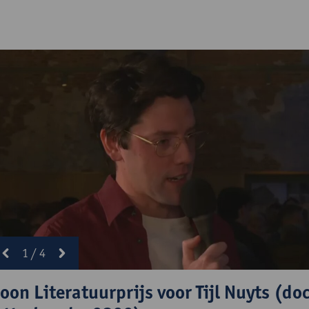
1
/
4
prev
next
oon Literatuurprijs voor Tijl Nuyts (doc