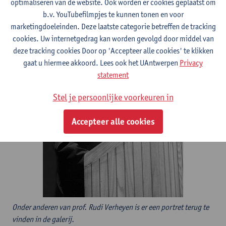
optimaliseren van de website. Ook worden er cookies geplaatst om
maken. Uiteraard is dit nog maar een begin en we zijn ervan
b.v. YouTubefilmpjes te kunnen tonen en voor
overtuigd dat, nu we echt gestart zijn, er nog heel wat portretten
marketingdoeleinden. Deze laatste categorie betreffen de tracking
moeten en zullen bijkomen.”
cookies. Uw internetgedrag kan worden gevolgd door middel van
deze tracking cookies Door op 'Accepteer alle cookies' te klikken
gaat u hiermee akkoord. Lees ook het UAntwerpen
Privacy
statement
Stel je persoonlijke voorkeuren in
Accepteer alle cookies
Onder anderen van prof. Rudi Verheyen is er een portret terug te
vinden in de galerij.