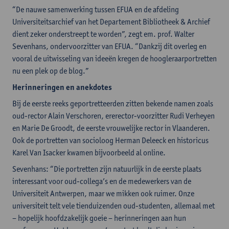
“De nauwe samenwerking tussen EFUA en de afdeling
Universiteitsarchief van het Departement Bibliotheek & Archief
dient zeker onderstreept te worden”, zegt em. prof. Walter
Sevenhans, ondervoorzitter van EFUA. “Dankzij dit overleg en
vooral de uitwisseling van ideeën kregen de hoogleraarportretten
nu een plek op de blog.”
Herinneringen en anekdotes
Bij de eerste reeks geportretteerden zitten bekende namen zoals
oud-rector Alain Verschoren, ererector-voorzitter Rudi Verheyen
en Marie De Groodt, de eerste vrouwelijke rector in Vlaanderen.
Ook de portretten van socioloog Herman Deleeck en historicus
Karel Van Isacker kwamen bijvoorbeeld al online.
Sevenhans: “Die portretten zijn natuurlijk in de eerste plaats
interessant voor oud-collega’s en de medewerkers van de
Universiteit Antwerpen, maar we mikken ook ruimer. Onze
universiteit telt vele tienduizenden oud-studenten, allemaal met
– hopelijk hoofdzakelijk goeie – herinneringen aan hun