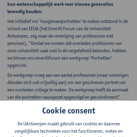
hun wetenschappelijk werk voor nieuwe generaties
levendig houden.
Het initiatief om ‘hoogleraarportretten’ te maken ontstond in de
schoot van EFUA (het Emeriti Forum van de Universiteit
Antwerpen, zeg maar de vereniging van professoren met
pensioen). “Omdat we vonden dat overleden professoren van
onze universiteit vaak snel in de vergetelheid belanden, hebben
we binnen ons emeritiforum een werkgroep ‘Portretten’
opgericht.
De werkgroep vroeg aan een aantal professoren (maar sommigen
dienden zich ook vrijwillig aan) om een geschreven portret van
een overleden collega te maken. De werkgroep heeft de aanmaak
van die portretten nauwgezet opgevolgd en gecoördineerd”,
aldus em. prof. Frans Van Meir, voorzitter van EFUA.
Cookie consent
Mooie samenwerking
De UAntwerpen maakt gebruik van cookies en daarmee
“Dit liep niet altijd meteen van een leien dakje. Toch slaagden we
vergelijkbare technieken voor het functioneren, meten en
er met de werkgroep in reeds een vijftigtal portretten aan te